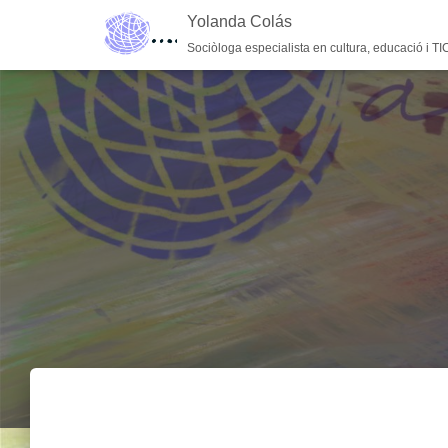
Yolanda Colás
Sociòloga especialista en cultura, educació i TI