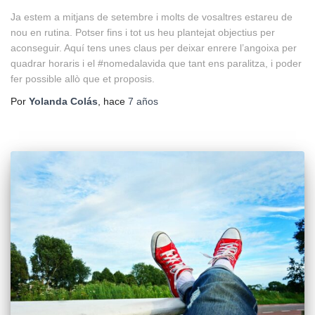
Ja estem a mitjans de setembre i molts de vosaltres estareu de
nou en rutina. Potser fins i tot us heu plantejat objectius per
aconseguir. Aquí tens unes claus per deixar enrere l’angoixa per
quadrar horaris i el #nomedalavida que tant ens paralitza, i poder
fer possible allò que et proposis.
Por
Yolanda Colás
, hace
7 años