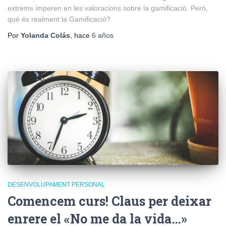
extrems imperen en les valoracions sobre la gamificació. Però,
què és realment la Gamificació?
Por
Yolanda Colás
, hace
6 años
DESENVOLUPAMENT PERSONAL
Comencem curs! Claus per deixar
enrere el «No me da la vida…»