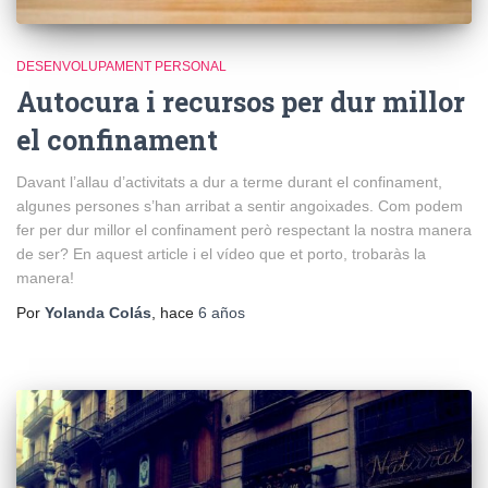
DESENVOLUPAMENT PERSONAL
Autocura i recursos per dur millor
el confinament
Davant l’allau d’activitats a dur a terme durant el confinament,
algunes persones s’han arribat a sentir angoixades. Com podem
fer per dur millor el confinament però respectant la nostra manera
de ser? En aquest article i el vídeo que et porto, trobaràs la
manera!
Por
Yolanda Colás
, hace
6 años