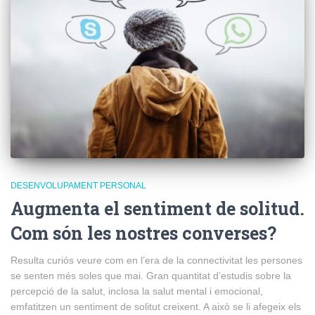
DESENVOLUPAMENT PERSONAL
Augmenta el sentiment de solitud.
Com són les nostres converses?
Resulta curiós veure com en l’era de la connectivitat les persones
se senten més soles que mai. Gran quantitat d’estudis sobre la
percepció de la salut, inclosa la salut mental i emocional,
emfatitzen un sentiment de solitut creixent. A això se li afegeix els