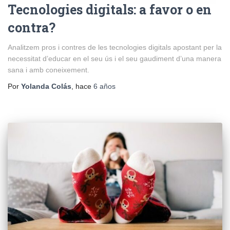
Tecnologies digitals: a favor o en
contra?
Analitzem pros i contres de les tecnologies digitals apostant per la
necessitat d’educar en el seu ús i el seu gaudiment d’una manera
sana i amb coneixement.
Por
Yolanda Colás
, hace
6 años