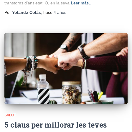
transtorns d’ansietat. O, en la seva
Leer más…
Por
Yolanda Colás
, hace
4 años
SALUT
5 claus per millorar les teves