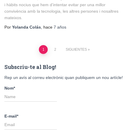
i hàbits nocius que hem d’intentar evitar per una millor
convivència amb la tecnologia, les altres persones i nosaltres
mateixos.
Por
Yolanda Colás
, hace
7 años
Paginación
1
2
SIGUIENTES
de
Subscriu-te al Blog!
entradas
Rep un avís al correu electrònic quan publiquem un nou artícle!
Nom*
E-mail*