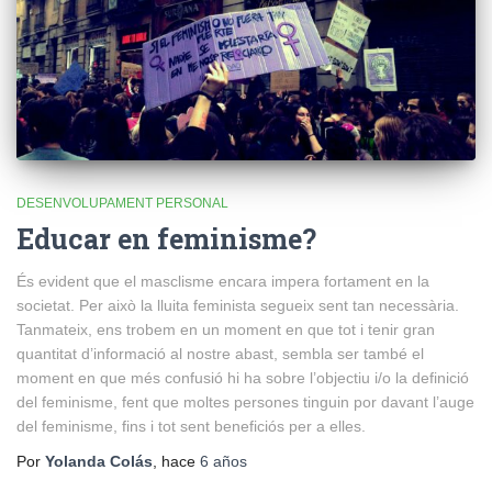
DESENVOLUPAMENT PERSONAL
Educar en feminisme?
És evident que el masclisme encara impera fortament en la
societat. Per això la lluita feminista segueix sent tan necessària.
Tanmateix, ens trobem en un moment en que tot i tenir gran
quantitat d’informació al nostre abast, sembla ser també el
moment en que més confusió hi ha sobre l’objectiu i/o la definició
del feminisme, fent que moltes persones tinguin por davant l’auge
del feminisme, fins i tot sent beneficiós per a elles.
Por
Yolanda Colás
, hace
6 años