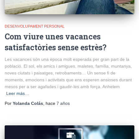
DESENVOLUPAMENT PERSONAL
Com viure unes vacances
satisfactòries sense estrès?
Les vacances són una època molt esperada per gran part de la
població. El sol, els amics i amigues, maletes, família, muntanya,
noves ciutats i paisatges, retrobaments… Un sense fi de
moments, emocions i activitats que ens esperen ansioses durant
mesos per a ser agafades i gaudir-les amb força. Anhelem
Leer más…
Por
Yolanda Colás
, hace
7 años